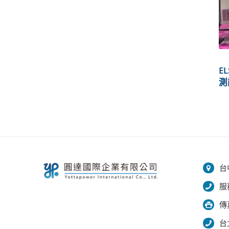
E
測
台
服
傳
台